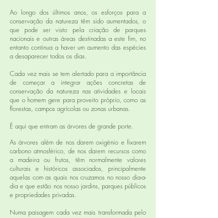
Ao longo dos últimos anos, os esforços para a
conservação da natureza têm sido aumentados, o
que pode ser visto pela criação de parques
nacionais e outras áreas destinadas a este fim, no
entanto continua a haver um aumento das espécies
a desaparecer todos os dias.
Cada vez mais se tem alertado para a importância
de começar a integrar ações concretas de
conservação da natureza nas atividades e locais
que o homem gere para proveito próprio, como as
florestas, campos agrícolas ou zonas urbanas.
É aqui que entram as árvores de grande porte.
As árvores além de nos darem oxigénio e fixarem
carbono atmosférico, de nos darem recursos como
a madeira ou frutos, têm normalmente valores
culturais e históricos associados, principalmente
aquelas com as quais nos cruzamos no nosso dia-a-
dia e que estão nos nosso jardins, parques públicos
e propriedades privadas.
Numa paisagem cada vez mais transformada pelo