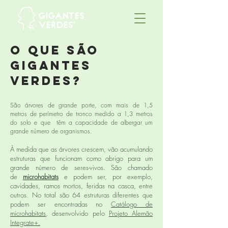
O que são
gigantes
verdes?
São árvores de grande porte, com mais de 1,5
metros de perímetro de tronco medido a 1,3 metros
do solo e que têm a capacidade de albergar um
grande número de organismos.
À medida que as árvores crescem, vão acumulando
estruturas que funcionam como abrigo para um
grande número de seres-vivos. São chamado
de
microhabitats
e podem ser, por exemplo,
cavidades, ramos mortos, feridas na casca, entre
outros. No total são 64 estruturas diferentes que
podem ser encontradas no
Catálogo de
microhabitats
, desenvolvido pelo
Projeto Alemão
Integrate+.