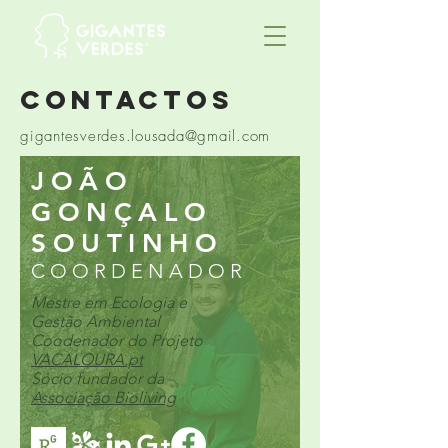
contactos
gigantesverdes.lousada@gmail.com
JOÃO
GONÇALO
SOUTINHO
COORDENADOR
Mestre em Ecologia e
Gestão Ambiental
Coodenador do Projeto
VACALOURA.pt
Sócio fundador da
Associação Bioliving