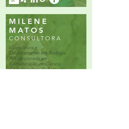
MILENE
MATOS
CONSULTORA
Licenciatura e
Doutoramento em Biologia
Pós-doutorada em
Comunicação de Ciência
Coordenadora do Setor de
Conservação da Natureza e
Educação Ambiental da
Câmara Municipal de
Lousada
Sócia fundadora da
Associação Bioliving