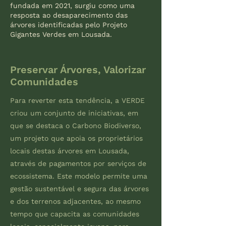
fundada em 2021, surgiu como uma
resposta ao desaparecimento das
árvores identificadas pelo Projeto
Gigantes Verdes em Lousada.
Preservar Árvores, Valorizar
Comunidades
Para reverter esta tendência, a VERDE
criou um conjunto de iniciativas, em
que se destaca o Carbono Biodiverso,
um projeto que apoia os proprietários
locais destas árvores em Lousada,
através de pagamentos por serviços de
ecossistema. Este modelo permite uma
gestão sustentável e segura das árvores
e dos terrenos adjacentes, ao mesmo
tempo que capacita as comunidades