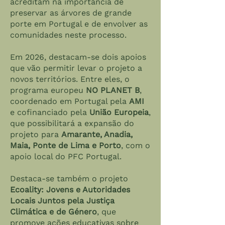
acreditam na importância de
preservar as árvores de grande
porte em Portugal e de envolver as
comunidades neste processo.
Em 2026, destacam-se dois apoios
que vão permitir levar o projeto a
novos territórios. Entre eles, o
programa europeu
NO PLANET B
,
coordenado em Portugal pela
AMI
e cofinanciado pela
União Europeia
,
que possibilitará a expansão do
projeto para
Amarante, Anadia,
Maia, Ponte de Lima e Porto
, com o
apoio local do
PFC Portugal
.
Destaca-se também o projeto
Ecoality: Jovens e Autoridades
Locais Juntos pela Justiça
Climática e de Género
, que
promove ações educativas sobre