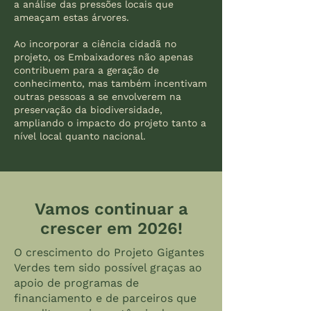
a análise das pressões locais que
ameaçam estas árvores.
Ao incorporar a ciência cidadã no
projeto, os Embaixadores não apenas
contribuem para a geração de
conhecimento, mas também incentivam
outras pessoas a se envolverem na
preservação da biodiversidade,
ampliando o impacto do projeto tanto a
nível local quanto nacional.
Vamos continuar a
crescer em 2026!
O crescimento do Projeto Gigantes
Verdes tem sido possível graças ao
apoio de programas de
financiamento e de parceiros que