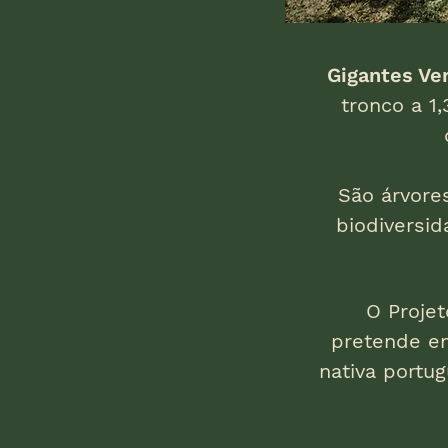
Gigantes Ve
tronco a 1
São árvore
biodiversid
O Projet
pretende en
nativa portu