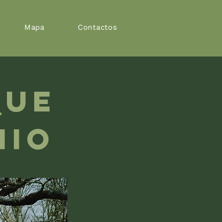
Mapa
Contactos
que
nio