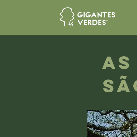
As
sã