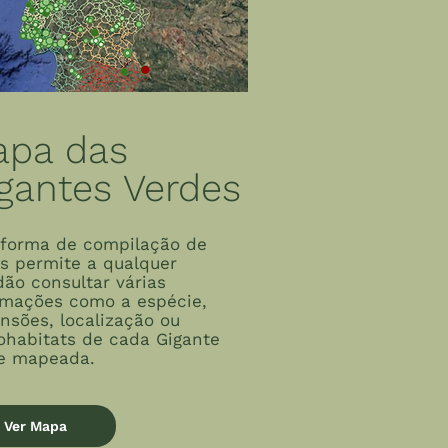
apa das
gantes Verdes
aforma de compilação de
s permite a qualquer
dão consultar várias
rmações como a espécie,
nsões, localização ou
ohabitats de cada Gigante
e mapeada.
Ver Mapa