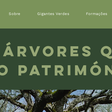
Sobre
Gigantes Verdes
Formações
 árvores 
o patrimó