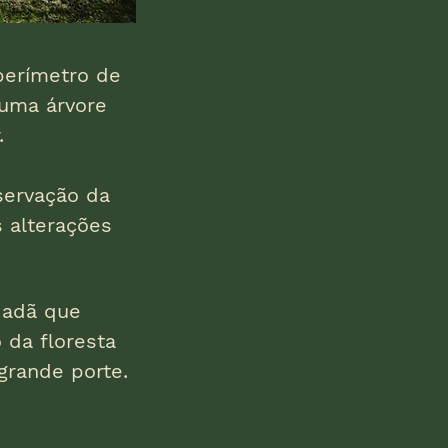
perímetro de
 uma árvore
.
servação da
 alterações
dadã que
 da floresta
grande porte.