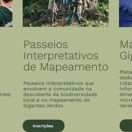
Passeios
M
Interpretativos
Gi
de Mapeamento
Plat
dado
Passeios interpretativos que
cida
envolvem a comunidade na
info
antes
descoberta da biodiversidade
dime
local e no mapeamento de
micr
Gigantes Verdes
Verd
Inscrições