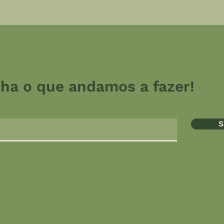
a o que andamos a fazer!
S